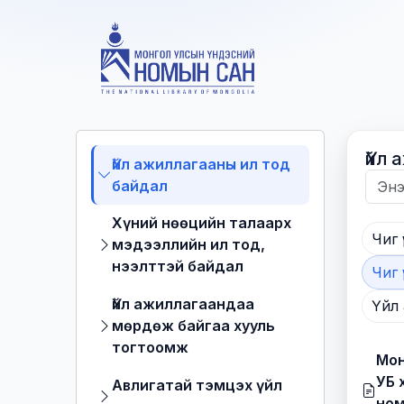
Үйл
Үйл ажиллагааны ил тод
байдал
Хүний нөөцийн талаарх
Чиг 
мэдээллийн ил тод,
нээлттэй байдал
Чиг 
Үйл ажиллагаандаа
Үйл
мөрдөж байгаа хууль
тогтоомж
Мон
УБ 
Авлигатай тэмцэх үйл
ном