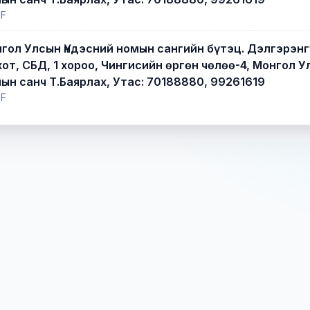
F
гол Улсын Үндэсний номын сангийн бүтэц. Дэлгэрэнг
хот, СБД, 1 хороо, Чингисийн өргөн чөлөө-4, Монгол 
ын санч Т.Баярлах, Утас: 70188880, 99261619
F