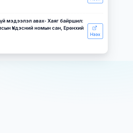
үй мэдээлэл авах- Хаяг байршил:
Улсын Үндэсний номын сан, Ерөнхий
Нээх