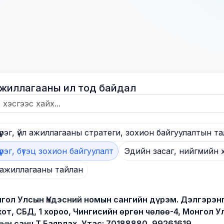
 ажиллагааны ил тод байдал
үүрэг, үйл ажиллагааны стратеги, зохион байгуулалтын 
үүрэг, бүтэц зохион байгуулалт
Эдийн засаг, нийгмийн хө
 ажиллагааны тайлан
гол Улсын Үндэсний номын сангийн дүрэм. Дэлгэрэнг
хот, СБД, 1 хороо, Чингисийн өргөн чөлөө-4, Монгол 
ын санч Т.Баярлах, Утас: 70188880, 99261619