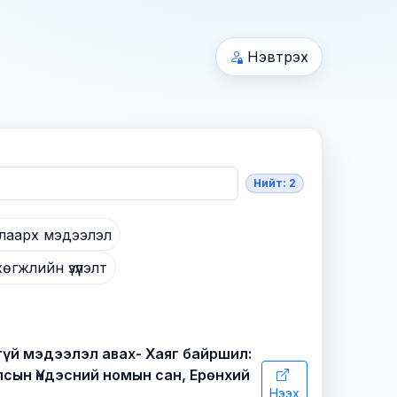
Нэвтрэх
Нийт: 2
талаарх мэдээлэл
гжлийн үзүүлэлт
үй мэдээлэл авах- Хаяг байршил:
Улсын Үндэсний номын сан, Ерөнхий
Нээх