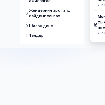
ажиллагаа
•
PD
Жендерийн эрх тэгш
байдлыг хангах
Мон
УБ 
Шилэн данс
ном
•
PD
Тендер