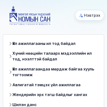
Нэвтрэх
Үйл ажиллагааны ил тод байдал
Хүний нөөцийн талаарх мэдээллийн ил
тод, нээлттэй байдал
Үйл ажиллагаандаа мөрдөж байгаа хууль
тогтоомж
Авлигатай тэмцэх үйл ажиллагаа
Жендерийн эрх тэгш байдлыг хангах
Шилэн данс